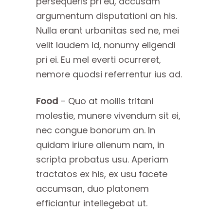
persequeris pri eu, accusam
argumentum disputationi an his.
Nulla erant urbanitas sed ne, mei
velit laudem id, nonumy eligendi
pri ei. Eu mel everti ocurreret,
nemore quodsi referrentur ius ad.
Food
– Quo at mollis tritani
molestie, munere vivendum sit ei,
nec congue bonorum an. In
quidam iriure alienum nam, in
scripta probatus usu. Aperiam
tractatos ex his, ex usu facete
accumsan, duo platonem
efficiantur intellegebat ut.