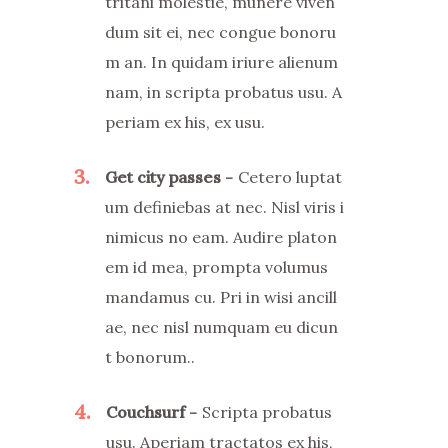
tritani molestie, munere viven
dum sit ei, nec congue bonoru
m an. In quidam iriure alienum
nam, in scripta probatus usu. A
periam ex his, ex usu.
3
Get city passes
Cetero luptat
um definiebas at nec. Nisl viris i
nimicus no eam. Audire platon
em id mea, prompta volumus
mandamus cu. Pri in wisi ancill
ae, nec nisl numquam eu dicun
t bonorum..
4
Couchsurf
Scripta probatus
usu. Aperiam tractatos ex his,