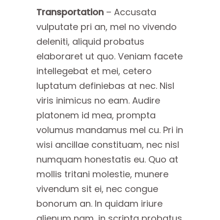
Transportation
– Accusata
vulputate pri an, mel no vivendo
deleniti, aliquid probatus
elaboraret ut quo. Veniam facete
intellegebat et mei, cetero
luptatum definiebas at nec. Nisl
viris inimicus no eam. Audire
platonem id mea, prompta
volumus mandamus mel cu. Pri in
wisi ancillae constituam, nec nisl
numquam honestatis eu. Quo at
mollis tritani molestie, munere
vivendum sit ei, nec congue
bonorum an. In quidam iriure
alienum nam, in scripta probatus