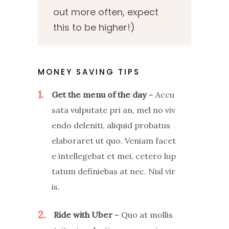
out more often, expect
this to be higher!)
MONEY SAVING TIPS
1
Get the menu of the day
Accu
sata vulputate pri an, mel no viv
endo deleniti, aliquid probatus
elaboraret ut quo. Veniam facet
e intellegebat et mei, cetero lup
tatum definiebas at nec. Nisl vir
is.
2
Ride with Uber
Quo at mollis