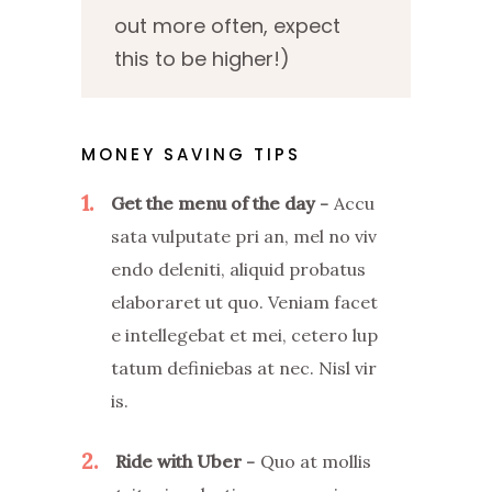
out more often, expect
this to be higher!)
MONEY SAVING TIPS
1
Get the menu of the day
Accu
sata vulputate pri an, mel no viv
endo deleniti, aliquid probatus
elaboraret ut quo. Veniam facet
e intellegebat et mei, cetero lup
tatum definiebas at nec. Nisl vir
is.
2
Ride with Uber
Quo at mollis