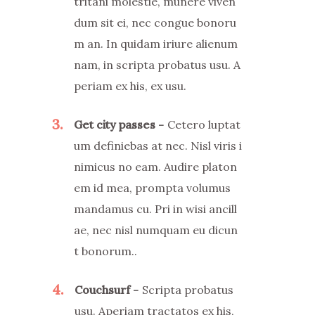
tritani molestie, munere viven
dum sit ei, nec congue bonoru
m an. In quidam iriure alienum
nam, in scripta probatus usu. A
periam ex his, ex usu.
3
Get city passes
Cetero luptat
um definiebas at nec. Nisl viris i
nimicus no eam. Audire platon
em id mea, prompta volumus
mandamus cu. Pri in wisi ancill
ae, nec nisl numquam eu dicun
t bonorum..
4
Couchsurf
Scripta probatus
usu. Aperiam tractatos ex his,