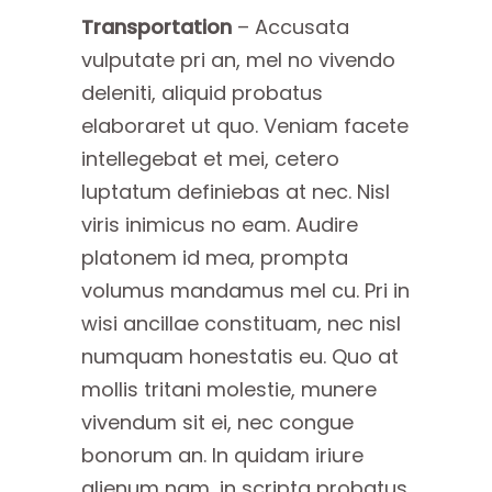
Transportation
– Accusata
vulputate pri an, mel no vivendo
deleniti, aliquid probatus
elaboraret ut quo. Veniam facete
intellegebat et mei, cetero
luptatum definiebas at nec. Nisl
viris inimicus no eam. Audire
platonem id mea, prompta
volumus mandamus mel cu. Pri in
wisi ancillae constituam, nec nisl
numquam honestatis eu. Quo at
mollis tritani molestie, munere
vivendum sit ei, nec congue
bonorum an. In quidam iriure
alienum nam, in scripta probatus