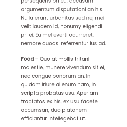
persequeris pri eu, accusam
argumentum disputationi an his.
Nulla erant urbanitas sed ne, mei
velit laudem id, nonumy eligendi
pri ei. Eu mel everti ocurreret,
nemore quodsi referrentur ius ad.
Food
– Quo at mollis tritani
molestie, munere vivendum sit ei,
nec congue bonorum an. In
quidam iriure alienum nam, in
scripta probatus usu. Aperiam
tractatos ex his, ex usu facete
accumsan, duo platonem
efficiantur intellegebat ut.