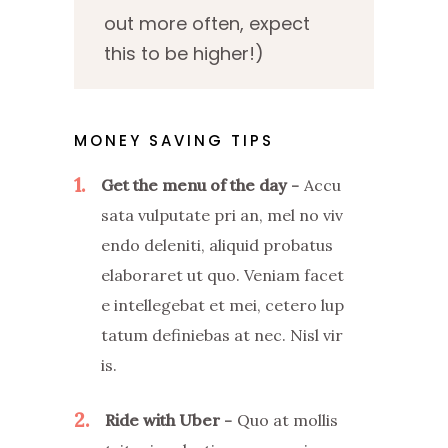
out more often, expect
this to be higher!)
MONEY SAVING TIPS
1
Get the menu of the day
Accu
sata vulputate pri an, mel no viv
endo deleniti, aliquid probatus
elaboraret ut quo. Veniam facet
e intellegebat et mei, cetero lup
tatum definiebas at nec. Nisl vir
is.
2
Ride with Uber
Quo at mollis