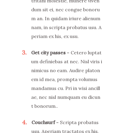
tritani molestie, munere viven
dum sit ei, nec congue bonoru
m an. In quidam iriure alienum
nam, in scripta probatus usu. A
periam ex his, ex usu.
3
Get city passes
Cetero luptat
um definiebas at nec. Nisl viris i
nimicus no eam. Audire platon
em id mea, prompta volumus
mandamus cu. Pri in wisi ancill
ae, nec nisl numquam eu dicun
t bonorum..
4
Couchsurf
Scripta probatus
usu. Aperiam tractatos ex his,