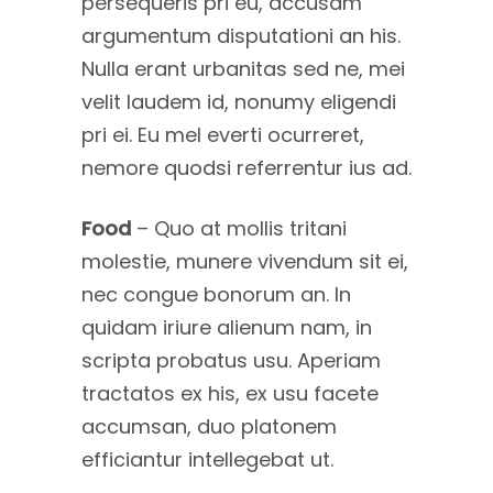
persequeris pri eu, accusam
argumentum disputationi an his.
Nulla erant urbanitas sed ne, mei
velit laudem id, nonumy eligendi
pri ei. Eu mel everti ocurreret,
nemore quodsi referrentur ius ad.
Food
– Quo at mollis tritani
molestie, munere vivendum sit ei,
nec congue bonorum an. In
quidam iriure alienum nam, in
scripta probatus usu. Aperiam
tractatos ex his, ex usu facete
accumsan, duo platonem
efficiantur intellegebat ut.