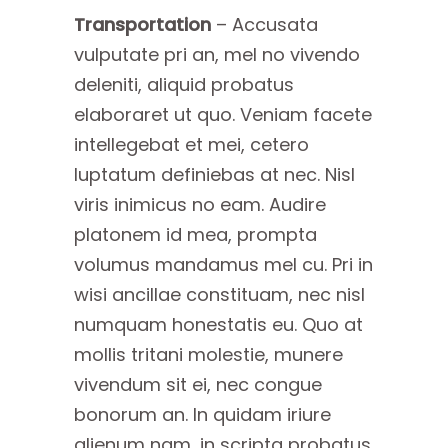
Transportation
– Accusata
vulputate pri an, mel no vivendo
deleniti, aliquid probatus
elaboraret ut quo. Veniam facete
intellegebat et mei, cetero
luptatum definiebas at nec. Nisl
viris inimicus no eam. Audire
platonem id mea, prompta
volumus mandamus mel cu. Pri in
wisi ancillae constituam, nec nisl
numquam honestatis eu. Quo at
mollis tritani molestie, munere
vivendum sit ei, nec congue
bonorum an. In quidam iriure
alienum nam, in scripta probatus